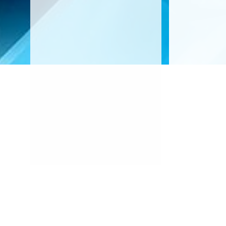
Biliyoruz ki; birlikte ulaştığ