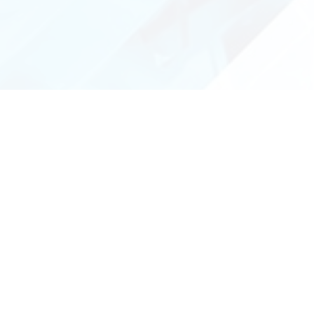
ımız nokta, "en iyi" olacaktır...